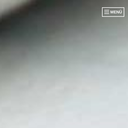
MENÜ
VORSTAND
CORPS EHEM. KÖNIGE
CORPS EHEM. KÖNIGINNEN
OFFIZIERSCORPS
DAMENGARDE
EHRENGARDE
SCHWATTJACKEN