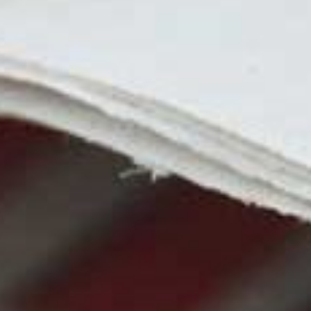
ZUKUNFTSWORKSHOP
THRONGESELLSCHAFTEN
HISTORIE DER PRÄSIDENTEN
EHEMALIGE SPORTSCHÜTZEN
BILDER
WIE ALLES BEGANN...
DIE SATZUNG
HISTORIE DER OBERSCHIEDSRICHTER
SCHIEDSGERICHT