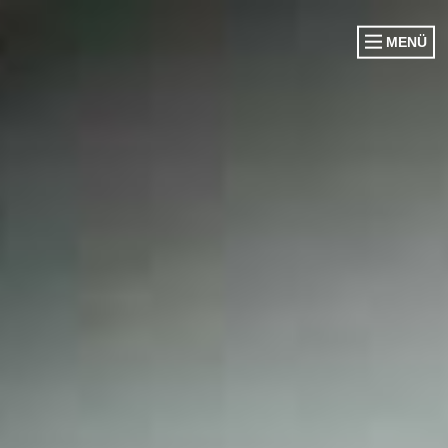
MENÜ
VORSTAND
CORPS EHEM. KÖNIGE
CORPS EHEM. KÖNIGINNEN
OFFIZIERSCORPS
DAMENGARDE
EHRENGARDE
SCHWATTJACKEN