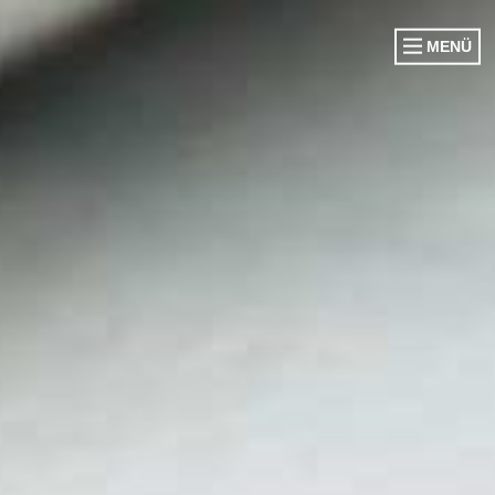
MENÜ
VORSTAND
CORPS EHEM. KÖNIGE
CORPS EHEM. KÖNIGINNEN
OFFIZIERSCORPS
DAMENGARDE
EHRENGARDE
SCHWATTJACKEN