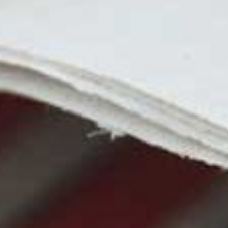
ZUKUNFTSWORKSHOP
THRONGESELLSCHAFTEN
HISTORIE DER PRÄSIDENTEN
EHEMALIGE SPORTSCHÜTZEN
BILDER
WIE ALLES BEGANN...
DIE SATZUNG
HISTORIE DER OBERSCHIEDSRICHTER
SCHIEDSGERICHT