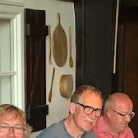
ZUKUNFTSWORKSHOP
THRONGESELLSCHAFTEN
HISTORIE DER PRÄSIDENTEN
EHEMALIGE SPORTSCHÜTZEN
BILDER
WIE ALLES BEGANN...
DIE SATZUNG
HISTORIE DER OBERSCHIEDSRICHTER
SCHIEDSGERICHT