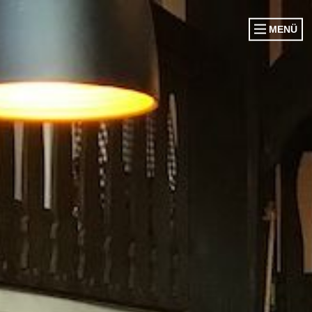
MENÜ
VORSTAND
CORPS EHEM. KÖNIGE
CORPS EHEM. KÖNIGINNEN
OFFIZIERSCORPS
DAMENGARDE
EHRENGARDE
SCHWATTJACKEN